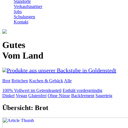
Standorte
Verkaufspartner
Jobs
Schulungen
Kontakt
Gutes
Vom Land
Produkte aus unserer Backstube in Goldenstedt
Brot
Brötchen
Kuchen & Gebäck
Alle
100% Vollwert im Getreideanteil
Enthält vordergründig
Dinkel
Vegan
Glutenfrei
Ohne Nüsse
Backferment
Sauerteig
Übersicht: Brot